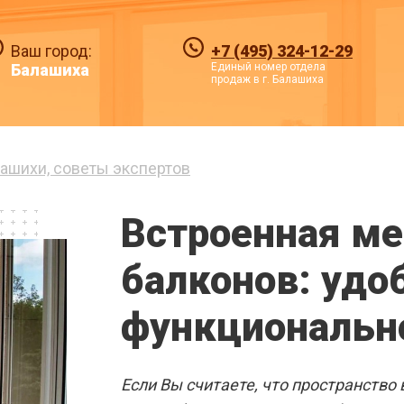
Ваш город:
+7 (495) 324-12-29
Балашиха
Единый номер отдела
продаж в г. Балашиха
ашихи, советы экспертов
ПЛАСТИКО
Встроенная ме
В БАЛАШИ
балконов: удо
функционально
Вы
Готовые решения
Если Вы считаете, что пространство