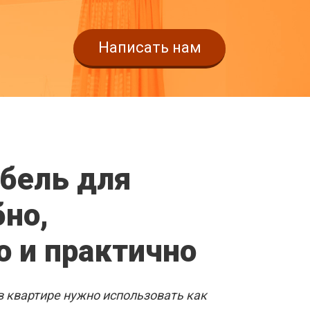
Написать нам
ВЫЕ ОКНА
бель для
ХЕ
бно,
 и практично
звать замерщика
 в квартире нужно использовать как